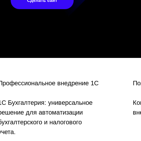
Сделать сайт
Профессиональное внедрение 1С
По
1С Бухгалтерия: универсальное
Ко
решение для автоматизации
вн
бухгалтерского и налогового
учета.